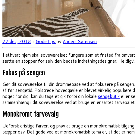
27 dec, 2018
i
Gode tips
by
Anders Sørensen
I ethvert hjem skal soveværelset fungere som et fristed fra omverd
sætte en stopper for selv den bedste indretningsdesigner. Heldigvis 
Fokus på sengen
Gør dit soveværelse til din drømmeoase ved at fokusere på sengen. 
af før sengetid. Polstrede hovedgavle er blevet virkelig populære d
noget for dig, kan du tage et gik forbi din lokale
sengebutik
eller se
sammenhæng i dit soveværelse ved at bruge en ensartet farvepalet,
Monokromt farvevalg
Udforsk dristige farver, og prøv at bruge en monokromatisk tilgang
tæpper osv. Det gode ved et monokromatisk tema er, at det er nemt