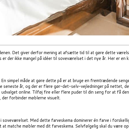
enen. Det giver derfor mening at afsætte tid til at gøre dette værel
er der ikke mangel på idéer til soveværelset i det nye år.
Her er en k
En simpel måde at gøre dette på er at bruge en fremtrædende sengega
e seneste år, og der er flere gør-det-selv-vejledninger på nettet, de
 udvalget online. Tilføj fire eller flere puder til din seng for at få d
 der forbinder møblerne visuelt.
 i soveværelset. Med dette farveskema dominerer én farve i forskelli
 at matche møbler med dit farveskema. Selvfølgelig skal du være opm