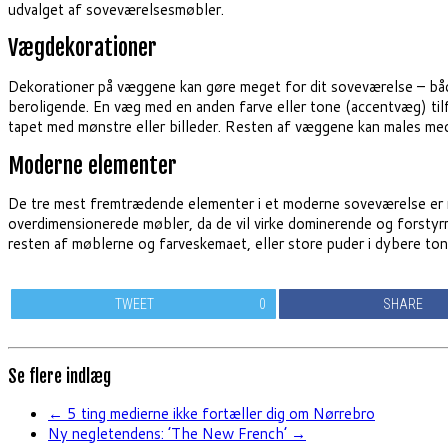
udvalget af soveværelsesmøbler.
Vægdekorationer
Dekorationer på væggene kan gøre meget for dit soveværelse – båd
beroligende. En væg med en anden farve eller tone (accentvæg) til
tapet med mønstre eller billeder. Resten af væggene kan males me
Moderne elementer
De tre mest fremtrædende elementer i et moderne soveværelse er ren
overdimensionerede møbler, da de vil virke dominerende og forstyrr
resten af møblerne og farveskemaet, eller store puder i dybere tone
TWEET
0
SHARE
Se flere indlæg
←
5 ting medierne ikke fortæller dig om Nørrebro
Ny negletendens: ’The New French’
→