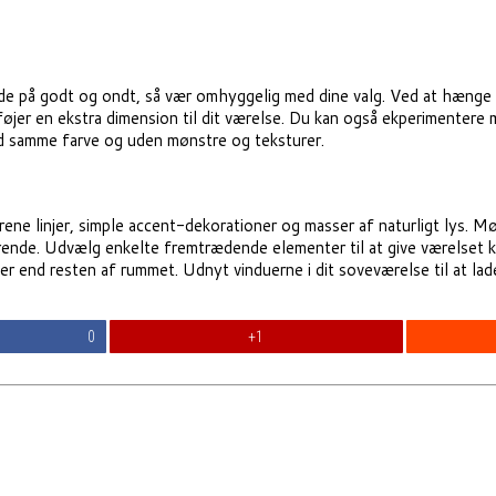
e på godt og ondt, så vær omhyggelig med dine valg. Ved at hænge et
føjer en ekstra dimension til dit værelse. Du kan også ekperimenter
d samme farve og uden mønstre og teksturer.
e linjer, simple accent-dekorationer og masser af naturligt lys. Mø
ende. Udvælg enkelte fremtrædende elementer til at give værelset kan
r end resten af rummet. Udnyt vinduerne i dit soveværelse til at lad
0
+1